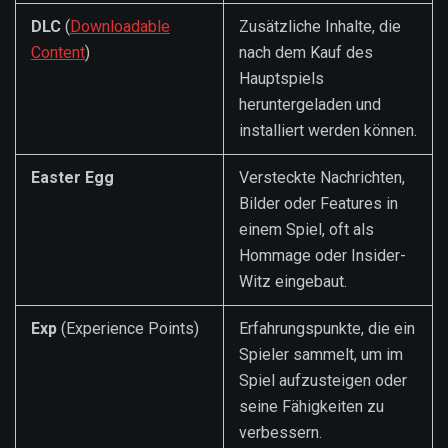
DLC
(
Downloadable
Zusätzliche Inhalte, die
Content
)
nach dem Kauf des
Hauptspiels
heruntergeladen und
installiert werden können.
Easter Egg
Versteckte Nachrichten,
Bilder oder Features in
einem Spiel, oft als
Hommage oder Insider-
Witz eingebaut.
Exp
(Experience Points)
Erfahrungspunkte, die ein
Spieler sammelt, um im
Spiel aufzusteigen oder
seine Fähigkeiten zu
verbessern.