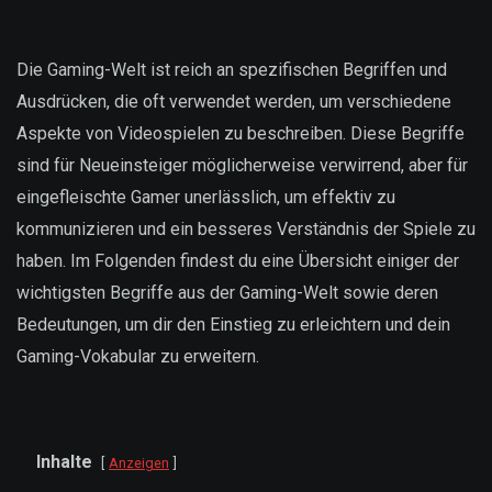
Die Gaming-Welt ist reich an spezifischen Begriffen und
Ausdrücken, die oft verwendet werden, um verschiedene
Aspekte von Videospielen zu beschreiben. Diese Begriffe
sind für Neueinsteiger möglicherweise verwirrend, aber für
eingefleischte Gamer unerlässlich, um effektiv zu
kommunizieren und ein besseres Verständnis der Spiele zu
haben. Im Folgenden findest du eine Übersicht einiger der
wichtigsten Begriffe aus der Gaming-Welt sowie deren
Bedeutungen, um dir den Einstieg zu erleichtern und dein
Gaming-Vokabular zu erweitern.
Inhalte
Anzeigen