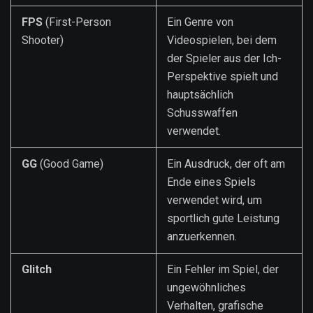
FPS
(First-Person
Ein Genre von
Shooter)
Videospielen, bei dem
der Spieler aus der Ich-
Perspektive spielt und
hauptsächlich
Schusswaffen
verwendet.
GG
(Good Game)
Ein Ausdruck, der oft am
Ende eines Spiels
verwendet wird, um
sportlich gute Leistung
anzuerkennen.
Glitch
Ein Fehler im Spiel, der
ungewöhnliches
Verhalten, grafische