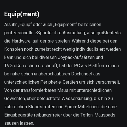
Equip(ment)
Als ihr „Equip“ oder auch „Equipment“ bezeichnen
professionelle eSportler ihre Ausrüstung, also größtenteils
die Hardware, auf der sie spielen. Während diese bei den
Konsolen noch zumeist recht wenig individualisiert werden
kann und sich bei diversen Joypad-Aufsätzen und
TVGrößen schon erschöpft, hat der PC als Plattform einen
beinahe schon unüberschaubaren Dschungel aus
unterschiedlichen Peripherie-Geräten um sich versammelt.
Von der transformierbaren Maus mit unterschiedlichen
Gewichten, über beleuchtete Wasserkühlung, bis hin zu
zahlreichen Klebestreifen und Sprüh-Mittelchen, die eure
Eingabegeräte reibungsfreier über die Teflon-Mauspads
sausen lassen.