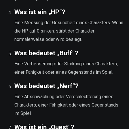
Was ist ein „HP“?
Eine Messung der Gesundheit eines Charakters. Wenn
die HP auf 0 sinken, stirbt der Charakter
normalerweise oder wird besiegt.
Was bedeutet „Buff“?
Eine Verbesserung oder Stärkung eines Charakters,
einer Fähigkeit oder eines Gegenstands im Spiel.
Was bedeutet „Nerf“?
Eine Abschwächung oder Verschlechterung eines
Charakters, einer Fähigkeit oder eines Gegenstands
im Spiel.
Was ist ein „Quest“?