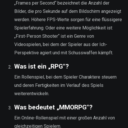
„Frames per Second“ bezeichnet die Anzahl der
Bilder, die pro Sekunde auf dem Bildschirm angezeigt
werden. Höhere FPS-Werte sorgen für eine flüssigere
Spielerfahrung. Oder eine weitere Möglichkeit ist:
„First-Person Shooter“ ist ein Genre von
Videospielen, bei dem der Spieler aus der Ich-
Perspektive agiert und mit Schusswaffen kämpft.
Was ist ein „RPG“?
Ein Rollenspiel, bei dem Spieler Charaktere steuern
und deren Fertigkeiten im Verlauf des Spiels
weiterentwickeln.
Was bedeutet „MMORPG“?
Ein Online-Rollenspiel mit einer großen Anzahl von
gleichzeitigen Spielern.