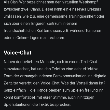
Als Clan-War bezeichnet man den virtuellen Wettkampf
zwischen zwei Clans. Dieser kann ein einzelnes Ereignis
umfassen, wie z.B. eine gemeinsame Trainingseinheit oder
sich über einen längeren Zeitraum in einem
freundschaftlichen Kräftemessen, z.B. während Turnieren
oder in Online- Ligen manifestieren.
Voice-Chat
Neben der beliebten Methode, sich in einem Text-Chat
auszutauschen, hat uns das Telefon eine sehr effektive
Form der ortsungebundenen Fernkommunikation ins digitale
Zeitalter vererbt: den Voice-Chat. Was der Vorteil daran ist?
Ganz einfach – die Hände bleiben zum Spielen frei und ihr
könnt komfortabel, mit eurer Stimme, auch in hitzigen
Spielsituationen die Taktik besprechen.