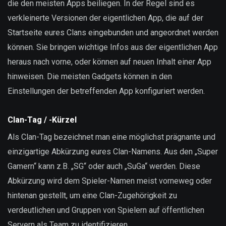
die den meisten Apps beiliegen. In der Regel sind es
verkleinerte Versionen der eigentlichen App, die auf der
Startseite eures Clans eingebunden und angeordnet werden
können. Sie bringen wichtige Infos aus der eigentlichen App
heraus nach vorne, oder können auf neuen Inhalt einer App
hinweisen. Die meisten Gadgets können in den
Einstellungen der betreffenden App konfiguriert werden.
Clan-Tag / -Kürzel
Als Clan-Tag bezeichnet man eine möglichst prägnante und
einzigartige Abkürzung eures Clan-Namens. Aus den „Super
Gamern“ kann z.B. „SG“ oder auch „SuGa“ werden. Diese
Abkürzung wird dem Spieler-Namen meist vorneweg oder
hintenan gestellt, um eine Clan-Zugehörigkeit zu
verdeutlichen und Gruppen von Spielern auf öffentlichen
Servern als Team zu identifizieren.