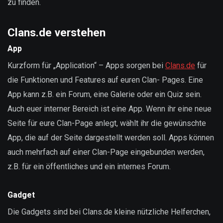
zu finden.
Clans.de
verstehen
App
Kurzform für „Application“ – Apps sorgen bei
Clans.de
für
die Funktionen und Features auf euren Clan- Pages. Eine
App kann z.B. ein Forum, eine Galerie oder ein Quiz sein.
Auch euer interner Bereich ist eine App. Wenn ihr eine neue
Seite für eure Clan-Page anlegt, wählt ihr die gewünschte
App, die auf der Seite dargestellt werden soll. Apps können
auch mehrfach auf einer Clan-Page eingebunden werden,
z.B. für ein öffentliches und ein internes Forum.
Gadget
Die Gadgets sind bei Clans.de kleine nützliche Helferchen,