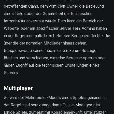
betreffenden Clans, dem vom Clan-Owner die Betreuung
eines Teiles oder der Gesamtheit der technischen
Infrastruktur anvertraut wurde. Dies kann ein Bereich der
Webeite, oder ein spezifischer Server sein. Admins haben
in der Regel innerhalb ihres betreuten Bereiches Rechte, die
über die der normalen Mitglieder hinaus gehen.
Beispielsweise können sie in einem Forum Beiträge
löschen und verschieben, einzelne Bereiche sperren oder
haben Zugriff auf die technischen Einstellungen eines
Servers.
Multiplayer
So wird der Mehrspieler-Modus eines Spieles genannt. In
der Regel sind heutzutage damit Online-Modi gemeint.
Einige Spiele, zumeist mit Konsolenherkunft, unterstützen