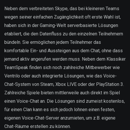
Neben dem verbreiteten Skype, das bei kleineren Teams
wegen seiner einfachen Zugänglichkeit oft erste Wahl ist,
haben sich in der Gaming-Welt serverbasierte Lösungen
etabliert, die den Datenfluss zu den einzelnen Teilnehmern
bündeln. Sie ermöglichen jedem Teilnehmer das
komfortable Ein- und Aussteigen aus dem Chat, ohne dass
jemand aktiv angerufen werden muss. Neben dem Klassiker
TeamSpeak finden sich noch zahlreiche Mitbewerber wie
Ventrilo oder auch integrierte Lösungen, wie das Voice-
Chat-System von Steam, Xbox LIVE oder der PlayStation 3.
Zahlreiche Spiele bieten mittlerweile auch direkt im Spiel
einen Voice-Chat an. Die Lösungen sind zumeist kostenlos,
für einen Clan kann es sich jedoch lohnen einen festen,
eigenen Voice-Chat-Server anzumieten, um z.B. eigene
Chat-Räume erstellen zu können.