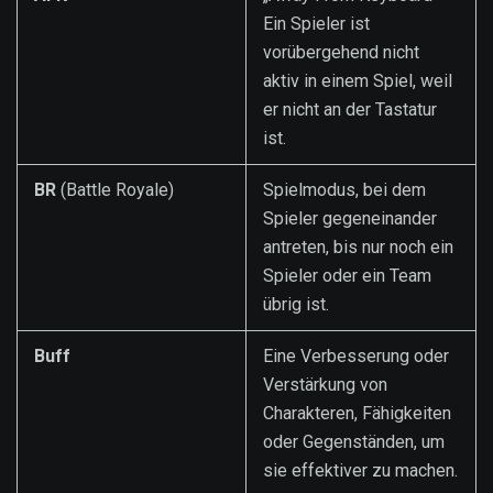
Ein Spieler ist
vorübergehend nicht
aktiv in einem Spiel, weil
er nicht an der Tastatur
ist.
BR
(Battle Royale)
Spielmodus, bei dem
Spieler gegeneinander
antreten, bis nur noch ein
Spieler oder ein Team
übrig ist.
Buff
Eine Verbesserung oder
Verstärkung von
Charakteren, Fähigkeiten
oder Gegenständen, um
sie effektiver zu machen.