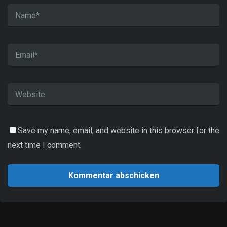
Save my name, email, and website in this browser for the
next time I comment.