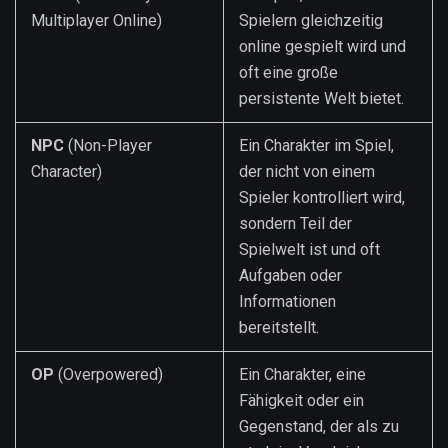
Multiplayer Online)
Spielern gleichzeitig
online gespielt wird und
oft eine große
persistente Welt bietet.
NPC
(Non-Player
Ein Charakter im Spiel,
Character)
der nicht von einem
Spieler kontrolliert wird,
sondern Teil der
Spielwelt ist und oft
Aufgaben oder
Informationen
bereitstellt.
OP
(Overpowered)
Ein Charakter, eine
Fähigkeit oder ein
Gegenstand, der als zu