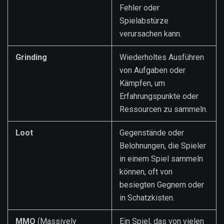
Fehler oder
Spielabstürze
verursachen kann.
Grinding
Wiederholtes Ausführen
von Aufgaben oder
Kämpfen, um
Erfahrungspunkte oder
Ressourcen zu sammeln.
Loot
Gegenstände oder
Belohnungen, die Spieler
in einem Spiel sammeln
können, oft von
besiegten Gegnern oder
in Schatzkisten.
MMO
(Massively
Ein Spiel, das von vielen