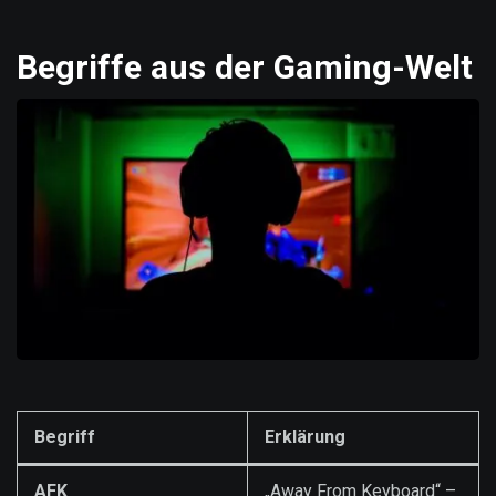
Begriffe aus der Gaming-Welt
Begriff
Erklärung
AFK
„Away From Keyboard“ –